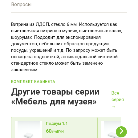
Вопросы
Витрина из ЛДСП, стекло 6 мм. Используется как
выставочная витрина в музеях, выставочных залах,
шоурумах. Подходит для экспонирования
документов, небольших образцов продукции,
посуды, украшений и т.д. По запросу может быть
оснащена подсветкой, антивандальной системой,
стандартное стекло может быть заменено
закаленным.
КОМПЛЕКТ КАБИНЕТА
Другие товары серии
Вся
«Мебель для музея»
серия
→
Подиум 1.1
По
60
90
BYN