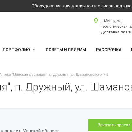
Оборудование для магазинов и офисов под ключ по в
г. Минск, ул.
Геологическая, д
Доставка по РБ
ПОРТФОЛИО
СОВЕТЫ И ПРИЕМЫ
РАССРОЧКА
Аптека "Минская фармация", п. Дружный, ул. Шамановского, 7-2
", п. Дружный, ул. Шаманов
Заказать проект
м аптеку в Минской области