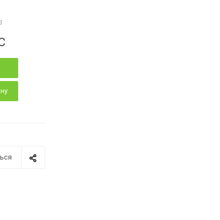
3
С
ину
ься